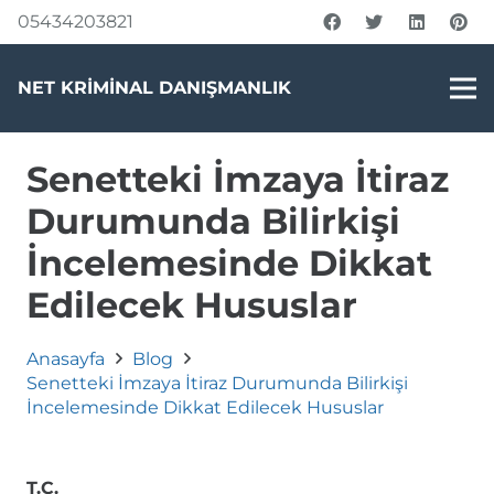
05434203821
NET KRİMİNAL DANIŞMANLIK
Senetteki İmzaya İtiraz
Durumunda Bilirkişi
İncelemesinde Dikkat
Edilecek Hususlar
Anasayfa
Blog
Senetteki İmzaya İtiraz Durumunda Bilirkişi
İncelemesinde Dikkat Edilecek Hususlar
T.C.