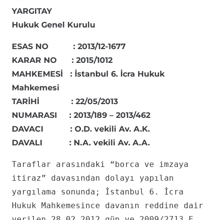
YARGITAY
Hukuk Genel Kurulu
ESAS NO : 2013/12-1677
KARAR NO : 2015/1012
MAHKEMESİ : İstanbul 6. İcra Hukuk
Mahkemesi
TARİHİ : 22/05/2013
NUMARASI : 2013/189 – 2013/462
DAVACI : O.D. vekili Av. A.K.
DAVALI : N.A. vekili Av. A.A.
Taraflar arasındaki “borca ve imzaya
itiraz” davasından dolayı yapılan
yargılama sonunda; İstanbul 6. İcra
Hukuk Mahkemesince davanın reddine dair
verilen 28.02.2012 gün ve 2009/2713 E.