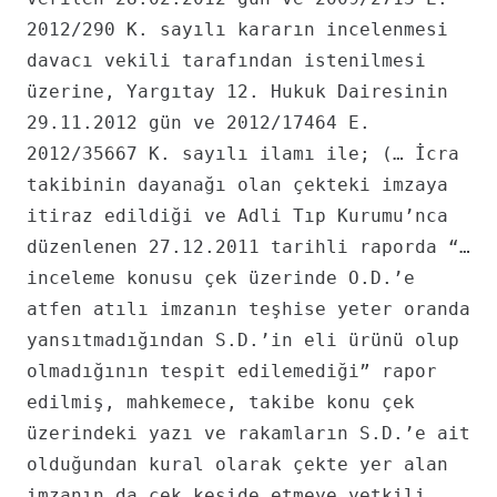
2012/290 K. sayılı kararın incelenmesi
davacı vekili tarafından istenilmesi
üzerine, Yargıtay 12. Hukuk Dairesinin
29.11.2012 gün ve 2012/17464 E.
2012/35667 K. sayılı ilamı ile; (… İcra
takibinin dayanağı olan çekteki imzaya
itiraz edildiği ve Adli Tıp Kurumu’nca
düzenlenen 27.12.2011 tarihli raporda “…
inceleme konusu çek üzerinde O.D.’e
atfen atılı imzanın teşhise yeter oranda
yansıtmadığından S.D.’in eli ürünü olup
olmadığının tespit edilemediği” rapor
edilmiş, mahkemece, takibe konu çek
üzerindeki yazı ve rakamların S.D.’e ait
olduğundan kural olarak çekte yer alan
imzanın da çek keşide etmeye yetkili