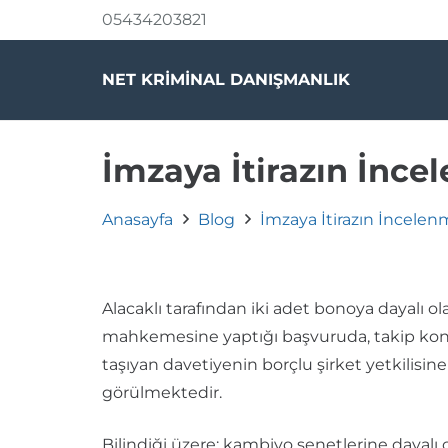
05434203821
NET KRİMİNAL DANIŞMANLIK
İmzaya İtirazın İnc
Anasayfa
Blog
İmzaya İtirazın İncele
Alacaklı tarafından iki adet bonoya dayalı ol
mahkemesine yaptığı başvuruda, takip ko
taşıyan davetiyenin borçlu şirket yetkilisi
görülmektedir.
Bilindiği üzere; kambiyo senetlerine dayalı 