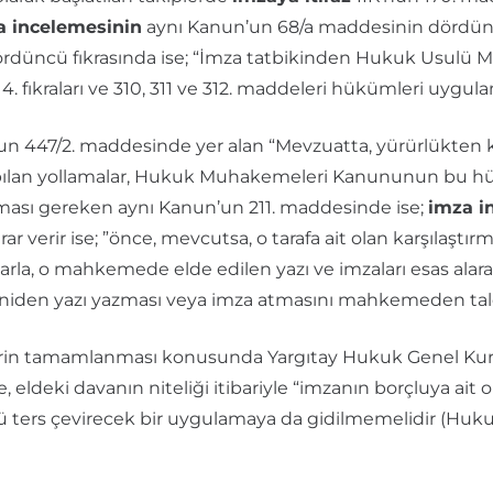
 incelemesinin
aynı Kanun’un 68/a maddesinin dördüncü
 dördüncü fıkrasında ise; “İmza tatbikinden Hukuk Usulü 
 4. fıkraları ve 310, 311 ve 312. maddeleri hükümleri uyg
47/2. maddesinde yer alan “Mevzuatta, yürürlükten kaldır
an yollamalar, Hukuk Muhakemeleri Kanununun bu hükü
ması gereken aynı Kanun’un 211. maddesinde ise;
imza i
ar verir ise; ”önce, mevcutsa, o tarafa ait olan karşılaştırm
alarla, o mahkemede elde edilen yazı ve imzaları esas ala
eniden yazı yazması veya imza atmasını mahkemeden tale
elerin tamamlanması konusunda Yargıtay Hukuk Genel Kur
e, eldeki davanın niteliği itibariyle “imzanın borçluya ait
ü ters çevirecek bir uygulamaya da gidilmemelidir (Huk