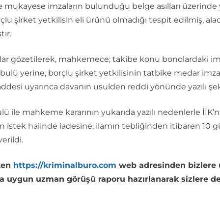
mukayese imzaların bulunduğu belge asılları üzerinde y
lu şirket yetkilisin eli ürünü olmadığı tespit edilmiş, al
ır.
ar gözetilerek, mahkemece; takibe konu bonolardaki imza
bulü yerine, borçlu şirket yetkilisinin tatbike medar imz
ddesi uyarınca davanın usulden reddi yönünde yazılı şeki
ulü ile mahkeme kararının yukarıda yazılı nedenlerle İİ
cın istek halinde iadesine, ilamın tebliğinden itibaren 10
erildi.
ken
https://kriminalburo.com
web adresinden bizlere 
ına uygun uzman görüşü raporu hazırlanarak sizlere d