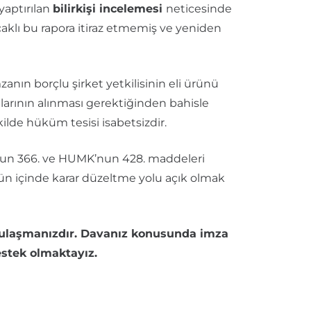
aptırılan
bilirkişi incelemesi
neticesinde
acaklı bu rapora itiraz etmemiş ve yeniden
nın borçlu şirket yetkilisinin eli ürünü
alarının alınması gerektiğinden bahisle
lde hüküm tesisi isabetsizdir.
K’nun 366. ve HUMK’nun 428. maddeleri
 gün içinde karar düzeltme yolu açık olmak
ulaşmanızdır. Davanız konusunda imza
estek olmaktayız.