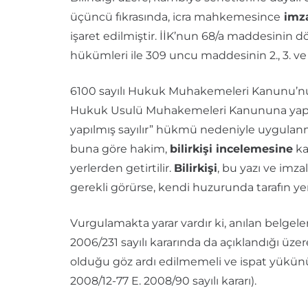
üçüncü fıkrasında, icra mahkemesince
imza
işaret edilmiştir. İİK’nun 68/a maddesinin
hükümleri ile 309 uncu maddesinin 2., 3. ve
6100 sayılı Hukuk Muhakemeleri Kanunu’nun 4
Hukuk Usulü Muhakemeleri Kanununa yapıl
yapılmış sayılır” hükmü nedeniyle uygulan
buna göre hakim,
bilirkişi incelemesine
kar
yerlerden getirtilir.
Bilirkişi
, bu yazı ve imz
gerekli görürse, kendi huzurunda tarafın y
Vurgulamakta yarar vardır ki, anılan belg
2006/231 sayılı kararında da açıklandığı üzer
olduğu göz ardı edilmemeli ve ispat yükün
2008/12-77 E. 2008/90 sayılı kararı).