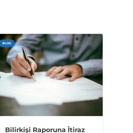
BLOG
BLOG
Bilirkişi Raporuna İtiraz
Sah