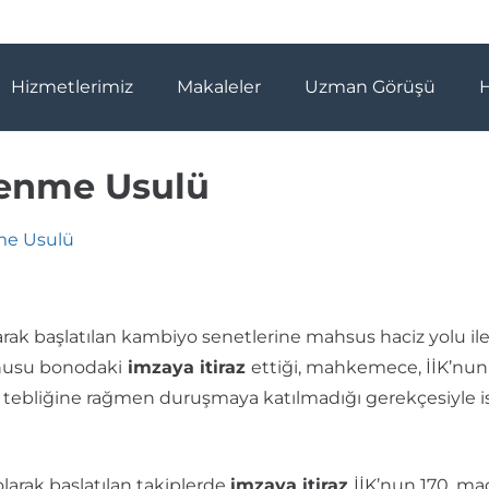
Hizmetlerimiz
Makaleler
Uzman Görüşü
elenme Usulü
nme Usulü
arak başlatılan kambiyo senetlerine mahsus haciz yolu ile ic
nusu bonodaki
imzaya itiraz
ettiği, mahkemece, İİK’nun
ne tebliğine rağmen duruşmaya katılmadığı gerekçesiyle is
olarak başlatılan takiplerde
imzaya itiraz
İİK’nun 170. m