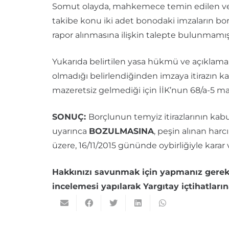
Somut olayda, mahkemece temin edilen ve 
takibe konu iki adet bonodaki imzaların borç
rapor alınmasına ilişkin talepte bulunmamışt
Yukarıda belirtilen yasa hükmü ve açıklamal
olmadığı belirlendiğinden imzaya itirazın ka
mazeretsiz gelmediği için İİK’nun 68/a-5 ma
SONUÇ:
Borçlunun temyiz itirazlarının kab
uyarınca
BOZULMASINA
, peşin alınan har
üzere, 16/11/2015 gününde oybirliğiyle karar v
Hakkınızı savunmak için yapmanız gere
incelemesi yapılarak Yargıtay içtihatlar