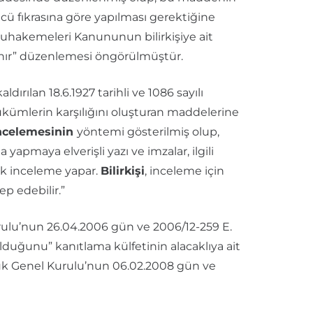
 fıkrasına göre yapılması gerektiğine
Muhakemeleri Kanununun bilirkişiye ait
ulanır” düzenlemesi öngörülmüştür.
ılan 18.6.1927 tarihli ve 1086 sayılı
mlerin karşılığını oluşturan maddelerine
ncelemesinin
yöntemi gösterilmiş olup,
a yapmaya elverişli yazı ve imzalar, ilgili
rak inceleme yapar.
Bilirkişi
, inceleme için
p edebilir.”
ulu’nun 26.04.2006 gün ve 2006/12-259 E.
 olduğunu” kanıtlama külfetinin alacaklıya ait
uk Genel Kurulu’nun 06.02.2008 gün ve