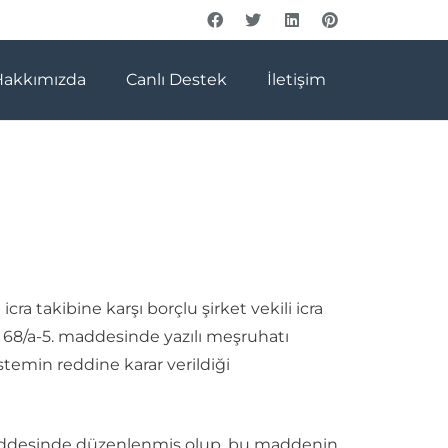
Hakkımızda
Canlı Destek
İletişim
ra takibine karşı borçlu şirket vekili icra
 68/a-5. maddesinde yazılı meşruhatı
temin reddine karar verildiği
addesinde düzenlenmiş olup, bu maddenin