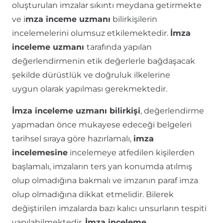
oluşturulan imzalar sıkıntı meydana getirmekte
ve i
mza inceme uzmanı
bilirkişilerin
incelemelerini olumsuz etkilemektedir.
İmza
inceleme uzmanı
tarafında yapılan
değerlendirmenin etik değerlerle bağdaşacak
şekilde dürüstlük ve doğruluk ilkelerine
uygun olarak yapılması gerekmektedir.
İmza inceleme uzmanı bilirkişi
, değerlendirme
yapmadan önce mukayese edeceği belgeleri
tarihsel sıraya göre hazırlamalı,
imza
incelemesine
incelemeye atfedilen kişilerden
başlamalı, imzaların ters yan konumda atılmış
olup olmadığına bakmalı ve imzanın paraf imza
olup olmadığına dikkat etmelidir. Bilerek
değiştirilen imzalarda bazı kalıcı unsurların tespiti
yapılabilmektedir.
İmza inceleme